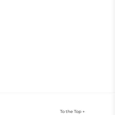
To the Top
↑